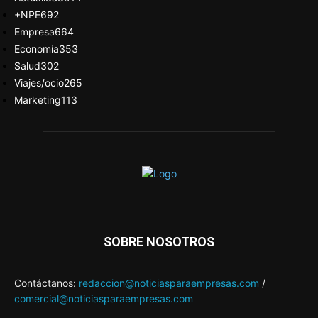
+NPE
692
Empresa
664
Economía
353
Salud
302
Viajes/ocio
265
Marketing
113
SOBRE NOSOTROS
Contáctanos:
redaccion@noticiasparaempresas.com
/
comercial@noticiasparaempresas.com