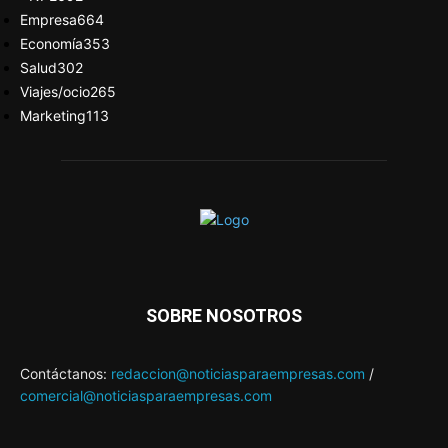
Empresa
664
Economía
353
Salud
302
Viajes/ocio
265
Marketing
113
SOBRE NOSOTROS
Contáctanos:
redaccion@noticiasparaempresas.com
/
comercial@noticiasparaempresas.com