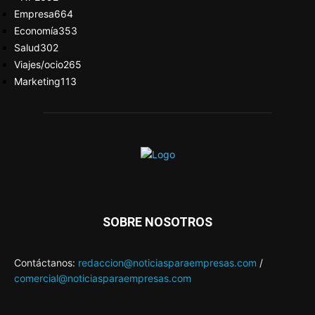
Empresa
664
Economía
353
Salud
302
Viajes/ocio
265
Marketing
113
SOBRE NOSOTROS
Contáctanos:
redaccion@noticiasparaempresas.com
/
comercial@noticiasparaempresas.com