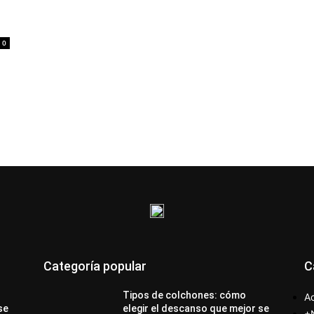
0
Categoría popular
C
Tipos de colchones: cómo
Ac
se
elegir el descanso que mejor se
+