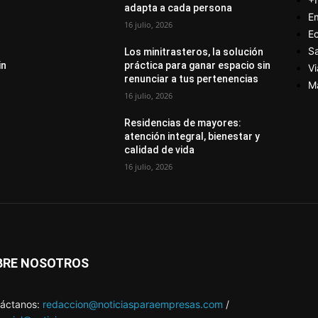
adapta a cada persona
E
16 julio, 2026
E
S
Los minitrasteros, la solución
in
práctica para ganar espacio sin
Vi
renunciar a tus pertenencias
M
16 julio, 2026
Residencias de mayores:
atención integral, bienestar y
calidad de vida
16 julio, 2026
BRE NOSOTROS
áctanos:
redaccion@noticiasparaempresas.com
/