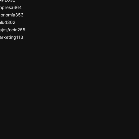
mpresa
664
conomía
353
alud
302
ajes/ocio
265
arketing
113