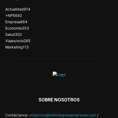
Actualidad
914
+NPE
692
Empresa
664
Economía
353
Salud
302
Viajes/ocio
265
Marketing
113
SOBRE NOSOTROS
Contáctanos:
redaccion@noticiasparaempresas.com
/