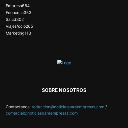
Empresa
664
Economía
353
Salud
302
Viajes/ocio
265
Marketing
113
SOBRE NOSOTROS
Contáctanos:
redaccion@noticiasparaempresas.com
/
comercial@noticiasparaempresas.com