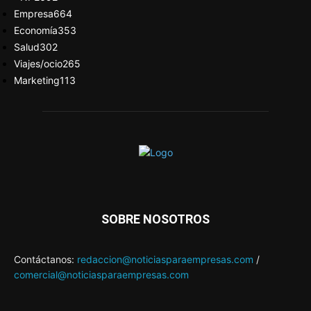
Empresa
664
Economía
353
Salud
302
Viajes/ocio
265
Marketing
113
SOBRE NOSOTROS
Contáctanos:
redaccion@noticiasparaempresas.com
/
comercial@noticiasparaempresas.com