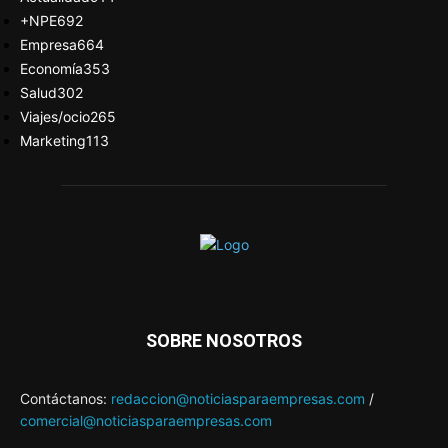
+NPE
692
Empresa
664
Economía
353
Salud
302
Viajes/ocio
265
Marketing
113
SOBRE NOSOTROS
Contáctanos:
redaccion@noticiasparaempresas.com
/
comercial@noticiasparaempresas.com