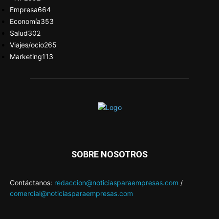
Empresa
664
Economía
353
Salud
302
Viajes/ocio
265
Marketing
113
SOBRE NOSOTROS
Contáctanos:
redaccion@noticiasparaempresas.com
/
comercial@noticiasparaempresas.com