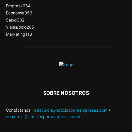
Empresa
664
Economía
353
Salud
302
Viajes/ocio
265
Marketing
113
SOBRE NOSOTROS
Contáctanos:
redaccion@noticiasparaempresas.com
/
comercial@noticiasparaempresas.com