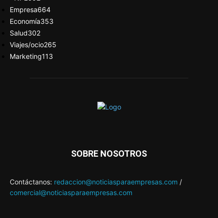
Empresa
664
Economía
353
Salud
302
Viajes/ocio
265
Marketing
113
SOBRE NOSOTROS
Contáctanos:
redaccion@noticiasparaempresas.com
/
comercial@noticiasparaempresas.com