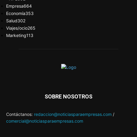
Empresa
664
Economía
353
Salud
302
Viajes/ocio
265
Marketing
113
SOBRE NOSOTROS
Contáctanos:
redaccion@noticiasparaempresas.com
/
comercial@noticiasparaempresas.com