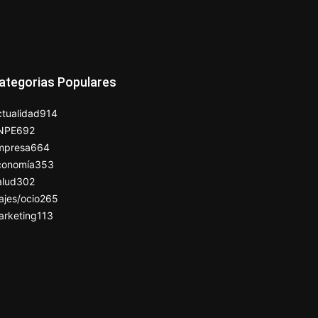
ategorias Populares
tualidad
914
NPE
692
mpresa
664
conomía
353
alud
302
ajes/ocio
265
arketing
113