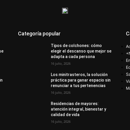
Categoría popular
C
Tipos de colchones: cómo
Ac
se
elegir el descanso que mejor se
+
adapta a cada persona
E
16 julio, 2026
E
S
Los minitrasteros, la solución
in
práctica para ganar espacio sin
Vi
renunciar a tus pertenencias
M
16 julio, 2026
Residencias de mayores:
atención integral, bienestar y
calidad de vida
16 julio, 2026