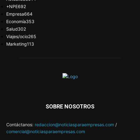
+NPE
692
Empresa
664
Economía
353
Salud
302
Viajes/ocio
265
Marketing
113
SOBRE NOSOTROS
Contáctanos:
redaccion@noticiasparaempresas.com
/
comercial@noticiasparaempresas.com