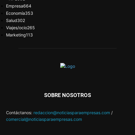
Empresa
664
Economía
353
Salud
302
Viajes/ocio
265
Marketing
113
SOBRE NOSOTROS
Contáctanos:
redaccion@noticiasparaempresas.com
/
comercial@noticiasparaempresas.com