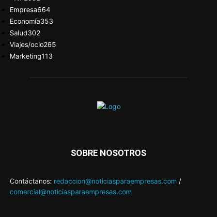
Empresa
664
Economía
353
Salud
302
Viajes/ocio
265
Marketing
113
SOBRE NOSOTROS
Contáctanos:
redaccion@noticiasparaempresas.com
/
comercial@noticiasparaempresas.com