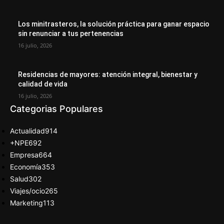
Los minitrasteros, la solución práctica para ganar espacio
sin renunciar a tus pertenencias
16 julio, 2026
Residencias de mayores: atención integral, bienestar y
calidad de vida
16 julio, 2026
Categorias Populares
Actualidad
914
+NPE
692
Empresa
664
Economía
353
Salud
302
Viajes/ocio
265
Marketing
113