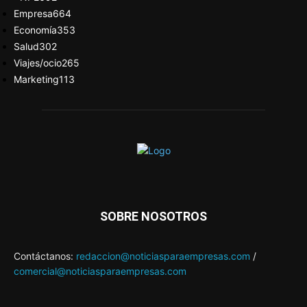
Empresa
664
Economía
353
Salud
302
Viajes/ocio
265
Marketing
113
SOBRE NOSOTROS
Contáctanos:
redaccion@noticiasparaempresas.com
/
comercial@noticiasparaempresas.com