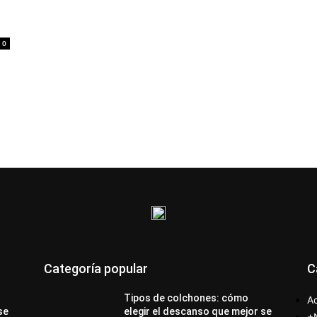
0
Categoría popular
C
Tipos de colchones: cómo
Ac
se
elegir el descanso que mejor se
+