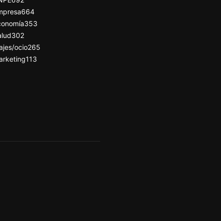
mpresa
664
conomía
353
alud
302
ajes/ocio
265
arketing
113