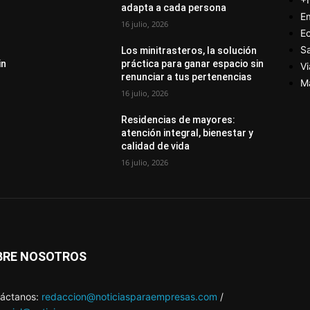
adapta a cada persona
E
16 julio, 2026
E
S
Los minitrasteros, la solución
in
práctica para ganar espacio sin
Vi
renunciar a tus pertenencias
M
16 julio, 2026
Residencias de mayores:
atención integral, bienestar y
calidad de vida
16 julio, 2026
BRE NOSOTROS
áctanos:
redaccion@noticiasparaempresas.com
/