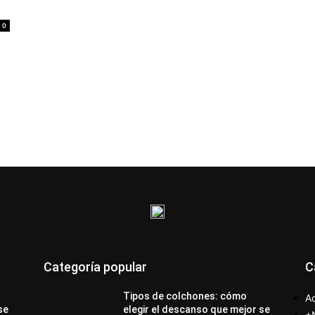
0
Categoría popular
C
Tipos de colchones: cómo
Ac
se
elegir el descanso que mejor se
+