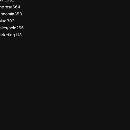
mpresa
664
conomía
353
alud
302
ajes/ocio
265
arketing
113