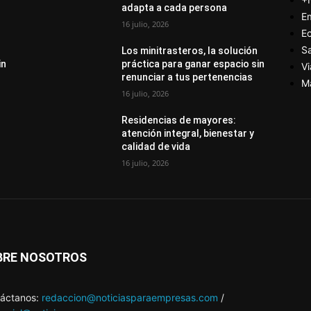
adapta a cada persona
E
16 julio, 2026
E
S
Los minitrasteros, la solución
in
práctica para ganar espacio sin
Vi
renunciar a tus pertenencias
M
16 julio, 2026
Residencias de mayores:
atención integral, bienestar y
calidad de vida
16 julio, 2026
BRE NOSOTROS
áctanos:
redaccion@noticiasparaempresas.com
/