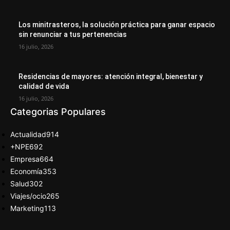
Los minitrasteros, la solución práctica para ganar espacio
sin renunciar a tus pertenencias
16 julio, 2026
Residencias de mayores: atención integral, bienestar y
calidad de vida
16 julio, 2026
Categorias Populares
Actualidad
914
+NPE
692
Empresa
664
Economía
353
Salud
302
Viajes/ocio
265
Marketing
113