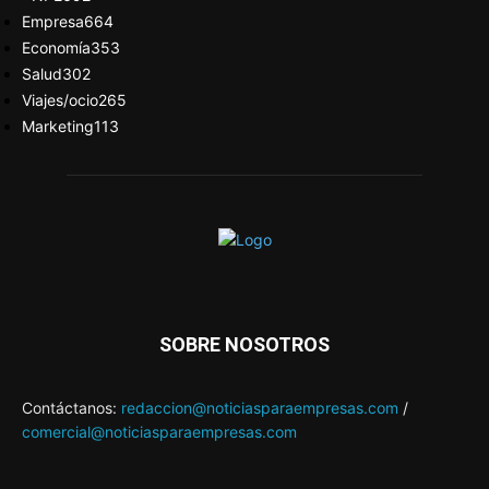
Empresa
664
Economía
353
Salud
302
Viajes/ocio
265
Marketing
113
SOBRE NOSOTROS
Contáctanos:
redaccion@noticiasparaempresas.com
/
comercial@noticiasparaempresas.com