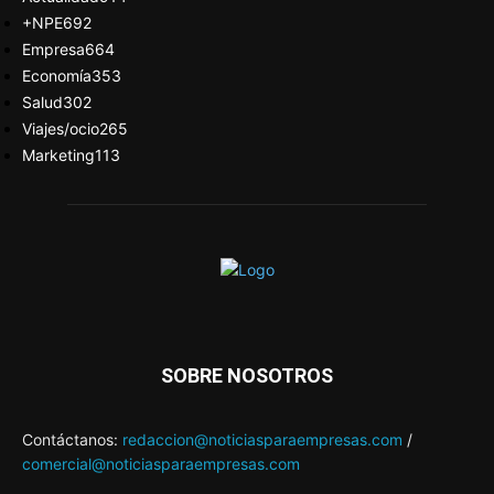
+NPE
692
Empresa
664
Economía
353
Salud
302
Viajes/ocio
265
Marketing
113
SOBRE NOSOTROS
Contáctanos:
redaccion@noticiasparaempresas.com
/
comercial@noticiasparaempresas.com