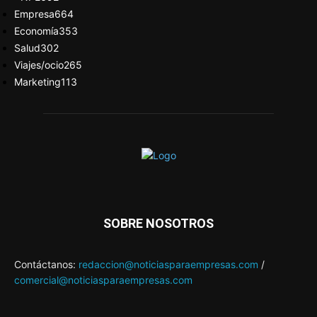
Empresa
664
Economía
353
Salud
302
Viajes/ocio
265
Marketing
113
SOBRE NOSOTROS
Contáctanos:
redaccion@noticiasparaempresas.com
/
comercial@noticiasparaempresas.com