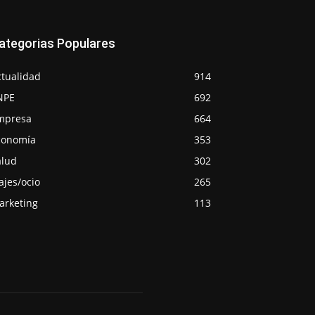
ategorias Populares
ctualidad
914
NPE
692
mpresa
664
conomía
353
alud
302
ajes/ocio
265
arketing
113