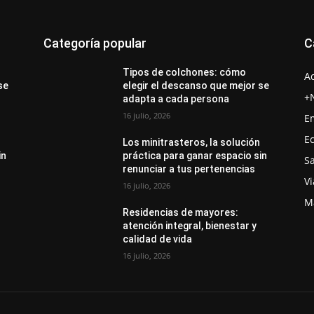
Categoría popular
C
Tipos de colchones: cómo
A
se
elegir el descanso que mejor se
+
adapta a cada persona
16 julio, 2026
E
E
Los minitrasteros, la solución
in
práctica para ganar espacio sin
S
renunciar a tus pertenencias
Vi
16 julio, 2026
M
Residencias de mayores:
atención integral, bienestar y
calidad de vida
16 julio, 2026