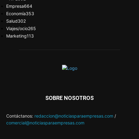
Empresa
664
Economía
353
Salud
302
Viajes/ocio
265
Marketing
113
SOBRE NOSOTROS
Contáctanos:
redaccion@noticiasparaempresas.com
/
comercial@noticiasparaempresas.com