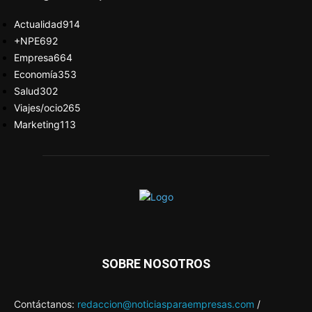
Actualidad
914
+NPE
692
Empresa
664
Economía
353
Salud
302
Viajes/ocio
265
Marketing
113
SOBRE NOSOTROS
Contáctanos:
redaccion@noticiasparaempresas.com
/