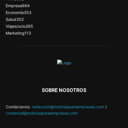
Empresa
664
Economía
353
Salud
302
Viajes/ocio
265
Marketing
113
SOBRE NOSOTROS
Contáctanos:
redaccion@noticiasparaempresas.com
/
comercial@noticiasparaempresas.com