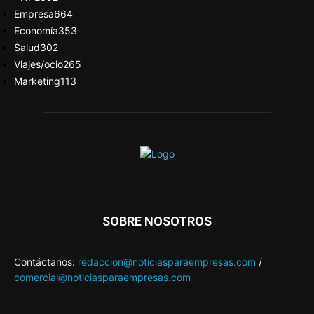
Empresa
664
Economía
353
Salud
302
Viajes/ocio
265
Marketing
113
SOBRE NOSOTROS
Contáctanos:
redaccion@noticiasparaempresas.com
/
comercial@noticiasparaempresas.com