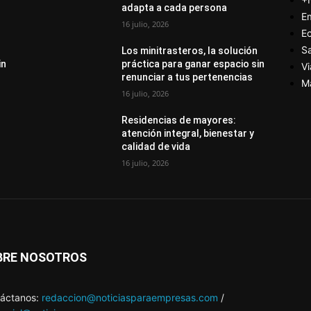
adapta a cada persona
E
16 julio, 2026
E
S
Los minitrasteros, la solución
in
práctica para ganar espacio sin
Vi
renunciar a tus pertenencias
M
16 julio, 2026
Residencias de mayores:
atención integral, bienestar y
calidad de vida
16 julio, 2026
BRE NOSOTROS
áctanos:
redaccion@noticiasparaempresas.com
/