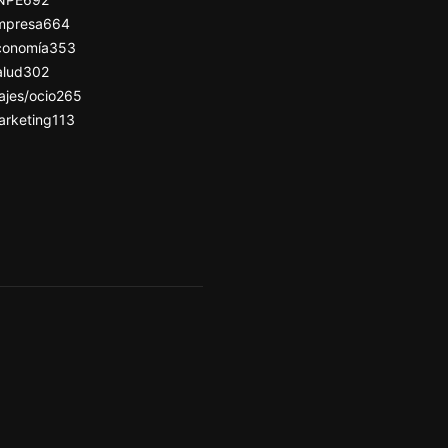
mpresa
664
conomía
353
alud
302
ajes/ocio
265
arketing
113