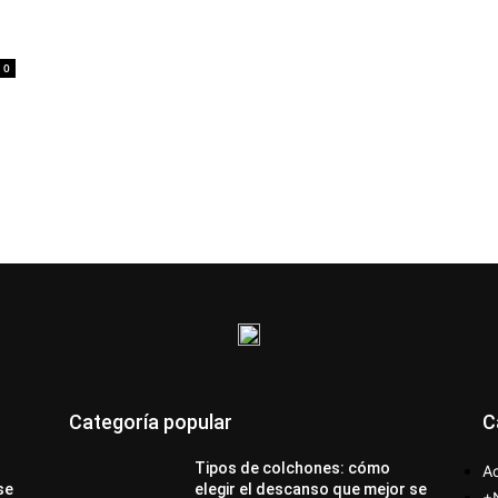
0
Categoría popular
C
Tipos de colchones: cómo
Ac
se
elegir el descanso que mejor se
+