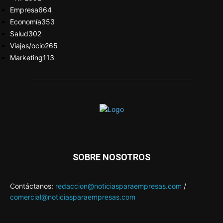
Empresa
664
Economía
353
Salud
302
Viajes/ocio
265
Marketing
113
SOBRE NOSOTROS
Contáctanos:
redaccion@noticiasparaempresas.com
/
comercial@noticiasparaempresas.com