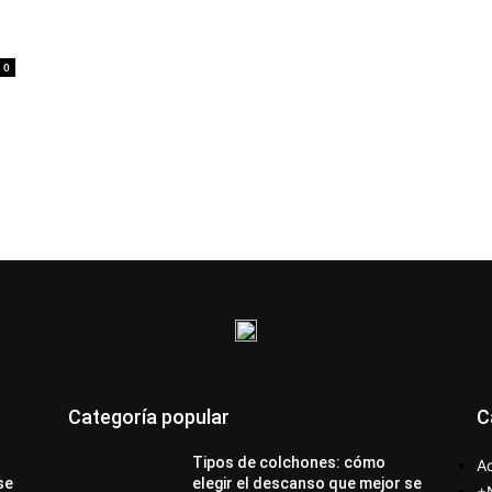
0
Categoría popular
C
Tipos de colchones: cómo
Ac
se
elegir el descanso que mejor se
+