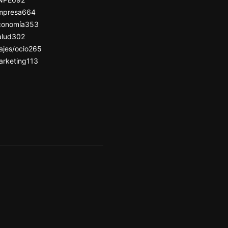
mpresa
664
conomía
353
alud
302
ajes/ocio
265
arketing
113