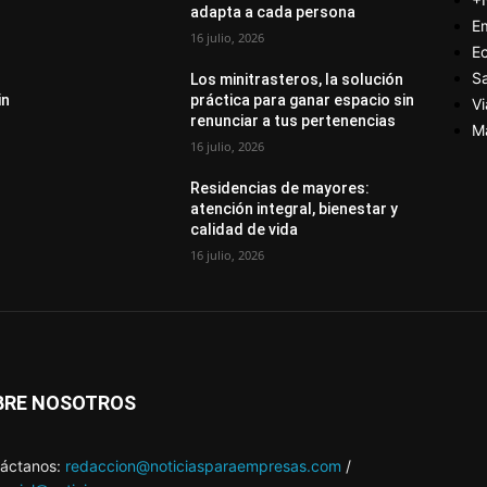
adapta a cada persona
E
16 julio, 2026
E
S
Los minitrasteros, la solución
in
práctica para ganar espacio sin
Vi
renunciar a tus pertenencias
M
16 julio, 2026
Residencias de mayores:
atención integral, bienestar y
calidad de vida
16 julio, 2026
BRE NOSOTROS
áctanos:
redaccion@noticiasparaempresas.com
/