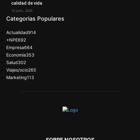
calidad de vida
16 julio, 2026
Categorias Populares
Actualidad
914
+NPE
692
Empresa
664
Economía
353
Salud
302
Viajes/ocio
265
Marketing
113
SOBRE NOSOTROS