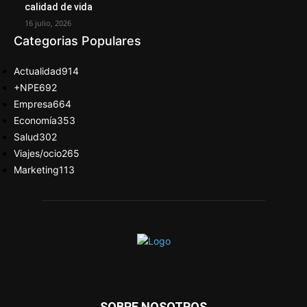
calidad de vida
16 julio, 2026
Categorias Populares
Actualidad
914
+NPE
692
Empresa
664
Economía
353
Salud
302
Viajes/ocio
265
Marketing
113
SOBRE NOSOTROS