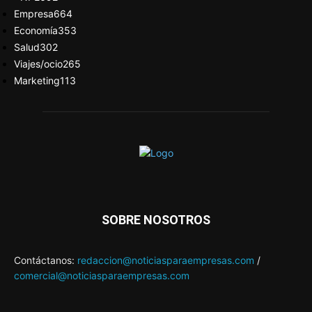
Empresa
664
Economía
353
Salud
302
Viajes/ocio
265
Marketing
113
SOBRE NOSOTROS
Contáctanos:
redaccion@noticiasparaempresas.com
/
comercial@noticiasparaempresas.com