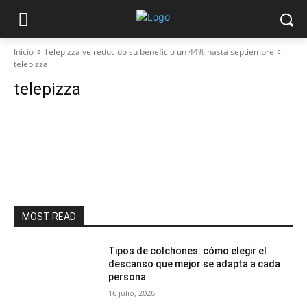
Inicio
Telepizza ve reducido su beneficio un 44% hasta septiembre
telepizza
telepizza
MOST READ
Tipos de colchones: cómo elegir el
descanso que mejor se adapta a cada
persona
16 julio, 2026