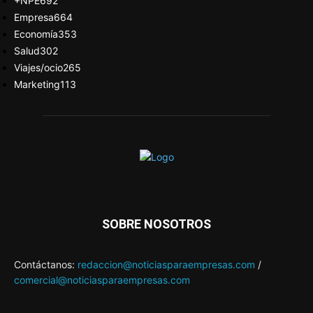
+NPE
692
Empresa
664
Economía
353
Salud
302
Viajes/ocio
265
Marketing
113
SOBRE NOSOTROS
Contáctanos:
redaccion@noticiasparaempresas.com
/
comercial@noticiasparaempresas.com