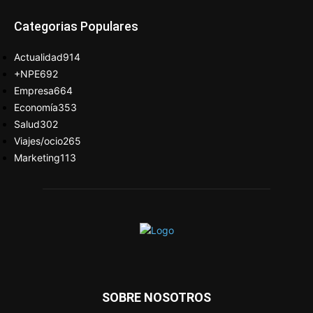
Categorias Populares
Actualidad
914
+NPE
692
Empresa
664
Economía
353
Salud
302
Viajes/ocio
265
Marketing
113
SOBRE NOSOTROS