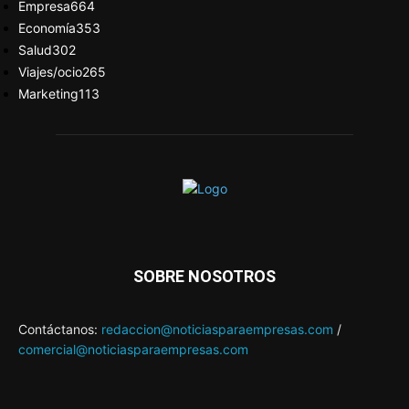
Empresa
664
Economía
353
Salud
302
Viajes/ocio
265
Marketing
113
SOBRE NOSOTROS
Contáctanos:
redaccion@noticiasparaempresas.com
/
comercial@noticiasparaempresas.com