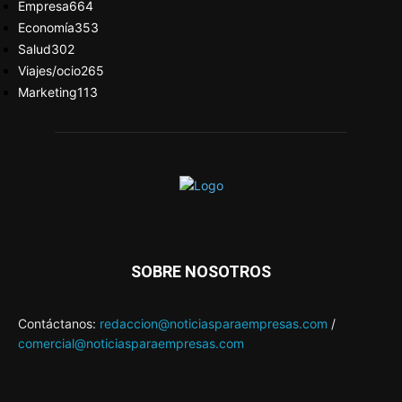
Empresa
664
Economía
353
Salud
302
Viajes/ocio
265
Marketing
113
SOBRE NOSOTROS
Contáctanos:
redaccion@noticiasparaempresas.com
/
comercial@noticiasparaempresas.com