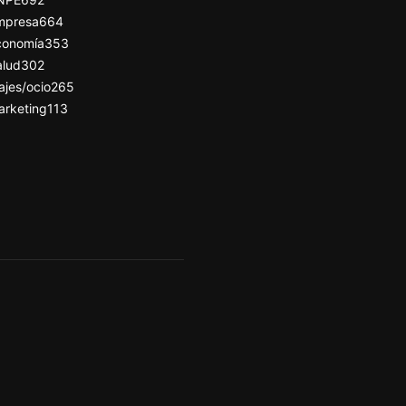
mpresa
664
conomía
353
alud
302
ajes/ocio
265
arketing
113