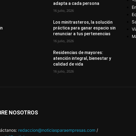
adapta a cada persona
E
16 julio, 2026
E
S
Los minitrasteros, la solución
in
práctica para ganar espacio sin
Vi
renunciar a tus pertenencias
M
16 julio, 2026
Residencias de mayores:
atención integral, bienestar y
calidad de vida
16 julio, 2026
BRE NOSOTROS
áctanos:
redaccion@noticiasparaempresas.com
/