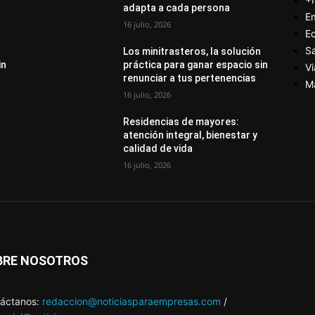
adapta a cada persona
E
16 julio, 2026
E
S
Los minitrasteros, la solución
in
práctica para ganar espacio sin
Vi
renunciar a tus pertenencias
M
16 julio, 2026
Residencias de mayores:
atención integral, bienestar y
calidad de vida
16 julio, 2026
BRE NOSOTROS
áctanos:
redaccion@noticiasparaempresas.com
/