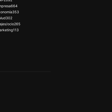
mpresa
664
conomía
353
alud
302
ajes/ocio
265
arketing
113