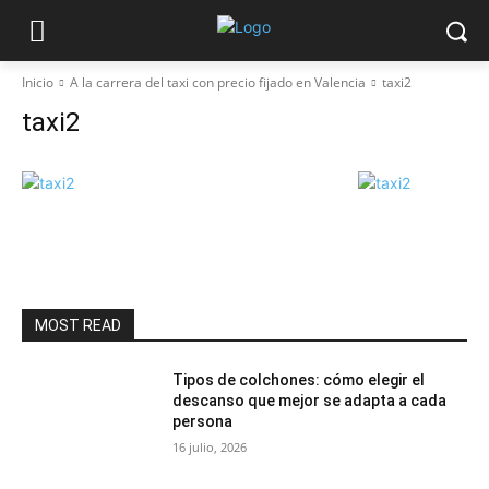
Inicio
A la carrera del taxi con precio fijado en Valencia
taxi2
taxi2
MOST READ
Tipos de colchones: cómo elegir el
descanso que mejor se adapta a cada
persona
16 julio, 2026