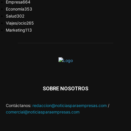
Empresa
664
Economía
353
Salud
302
Viajes/ocio
265
Marketing
113
SOBRE NOSOTROS
Contáctanos:
redaccion@noticiasparaempresas.com
/
comercial@noticiasparaempresas.com