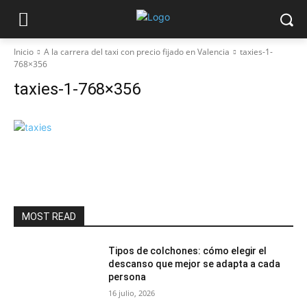
Inicio
A la carrera del taxi con precio fijado en Valencia
taxies-1-
768×356
taxies-1-768×356
MOST READ
Tipos de colchones: cómo elegir el
descanso que mejor se adapta a cada
persona
16 julio, 2026