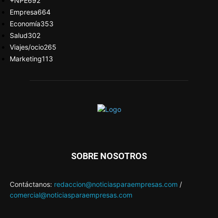
+NPE
692
Empresa
664
Economía
353
Salud
302
Viajes/ocio
265
Marketing
113
SOBRE NOSOTROS
Contáctanos:
redaccion@noticiasparaempresas.com
/
comercial@noticiasparaempresas.com