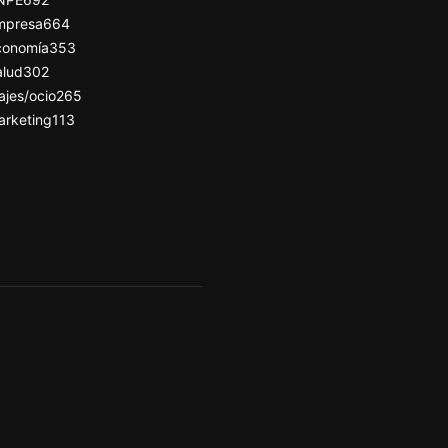
mpresa
664
conomía
353
alud
302
ajes/ocio
265
arketing
113