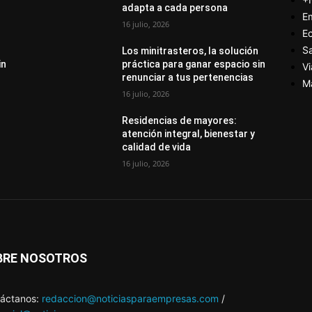
adapta a cada persona
E
16 julio, 2026
E
S
Los minitrasteros, la solución
in
práctica para ganar espacio sin
Vi
renunciar a tus pertenencias
M
16 julio, 2026
Residencias de mayores:
atención integral, bienestar y
calidad de vida
16 julio, 2026
BRE NOSOTROS
áctanos:
redaccion@noticiasparaempresas.com
/