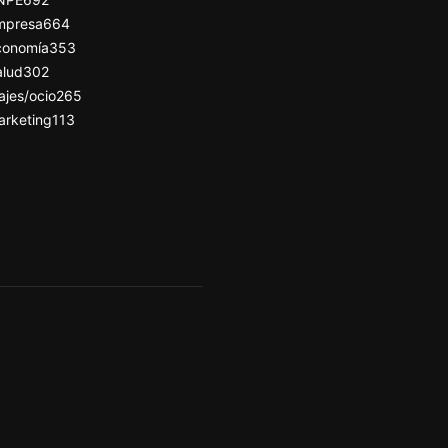
mpresa
664
conomía
353
alud
302
ajes/ocio
265
arketing
113