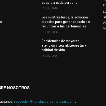
adapta a cada persona
E
16 julio, 2026
E
S
Los minitrasteros, la solución
in
práctica para ganar espacio sin
Vi
renunciar a tus pertenencias
M
16 julio, 2026
Residencias de mayores:
atención integral, bienestar y
calidad de vida
16 julio, 2026
BRE NOSOTROS
áctanos:
redaccion@noticiasparaempresas.com
/