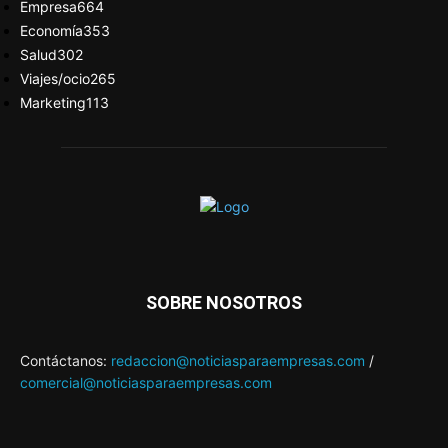
Empresa
664
Economía
353
Salud
302
Viajes/ocio
265
Marketing
113
SOBRE NOSOTROS
Contáctanos:
redaccion@noticiasparaempresas.com
/
comercial@noticiasparaempresas.com