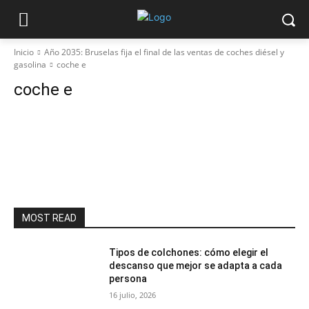
Inicio
Año 2035: Bruselas fija el final de las ventas de coches diésel y
gasolina
coche e
coche e
MOST READ
Tipos de colchones: cómo elegir el
descanso que mejor se adapta a cada
persona
16 julio, 2026