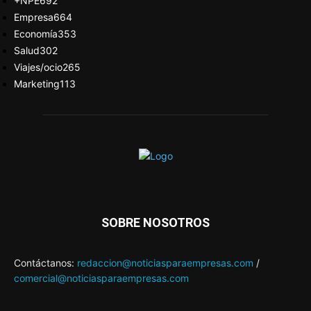
+NPE
692
Empresa
664
Economía
353
Salud
302
Viajes/ocio
265
Marketing
113
SOBRE NOSOTROS
Contáctanos:
redaccion@noticiasparaempresas.com
/
comercial@noticiasparaempresas.com