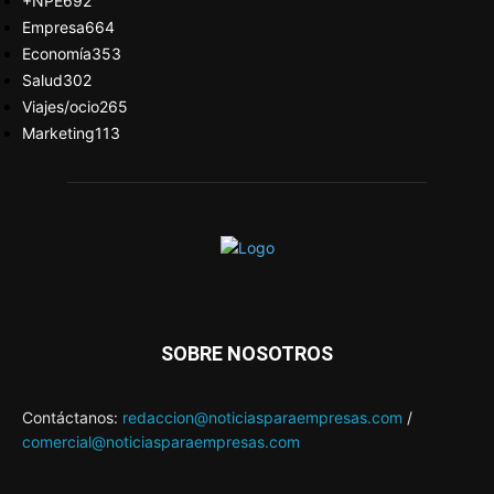
+NPE
692
Empresa
664
Economía
353
Salud
302
Viajes/ocio
265
Marketing
113
SOBRE NOSOTROS
Contáctanos:
redaccion@noticiasparaempresas.com
/
comercial@noticiasparaempresas.com