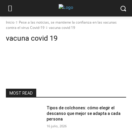
Inicio
Pese a las noticias, se mantiene la confianza en las vacunas
contra el virus Covid-19
vacuna covid 19
vacuna covid 19
MOST READ
Tipos de colchones: cómo elegir el
descanso que mejor se adapta a cada
persona
16 julio, 2026