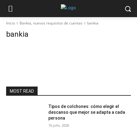
Inicio
Bankia, nuevos requisitos de cuentas
bankia
bankia
MOST READ
Tipos de colchones: cómo elegir el
descanso que mejor se adapta a cada
persona
16 julio, 2026