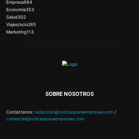
Empresa
664
Economía
353
Salud
302
Viajes/ocio
265
Marketing
113
SOBRE NOSOTROS
Contáctanos:
redaccion@noticiasparaempresas.com
/
comercial@noticiasparaempresas.com