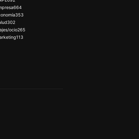
mpresa
664
conomía
353
alud
302
ajes/ocio
265
arketing
113