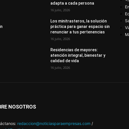
adapta a cada persona
E
16 julio, 2026
E
S
Los minitrasteros, la solución
in
práctica para ganar espacio sin
Vi
renunciar a tus pertenencias
M
16 julio, 2026
Residencias de mayores:
atención integral, bienestar y
calidad de vida
16 julio, 2026
BRE NOSOTROS
áctanos:
redaccion@noticiasparaempresas.com
/